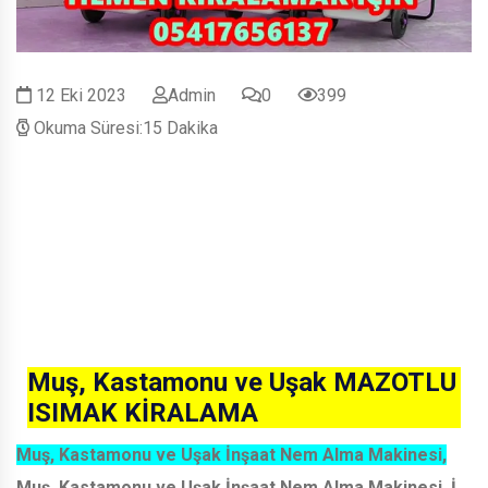
12 Eki 2023
Admin
0
399
Okuma Süresi:15 Dakika
Muş, Kastamonu ve Uşak MAZOTLU
ISIMAK KİRALAMA
Muş, Kastamonu ve Uşak İnşaat Nem Alma Makinesi,
Muş, Kastamonu ve Uşak İnşaat Nem Alma Makinesi, İ