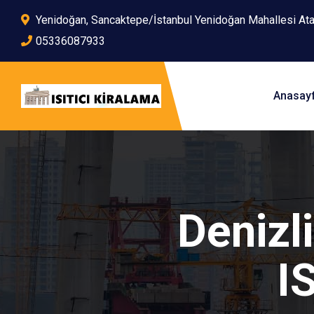
Yenidoğan, Sancaktepe/İstanbul Yenidoğan Mahallesi At
05336087933
Anasay
Denizl
I