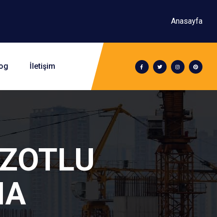
Anasayfa
og
İletişim
MAZOTLU
MA