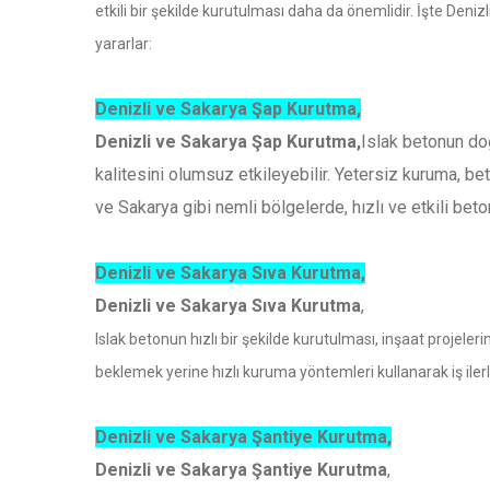
etkili bir şekilde kurutulması daha da önemlidir. İşte Deni
yararlar:
Denizli ve Sakarya Şap Kurutma,
Denizli ve Sakarya Şap Kurutma,
Islak betonun doğ
kalitesini olumsuz etkileyebilir. Yetersiz kuruma, be
ve Sakarya gibi nemli bölgelerde, hızlı ve etkili bet
Denizli ve Sakarya Sıva Kurutma,
Denizli ve Sakarya Sıva Kurutma
,
Islak betonun hızlı bir şekilde kurutulması, inşaat proje
beklemek yerine hızlı kuruma yöntemleri kullanarak iş ilerley
Denizli ve Sakarya Şantiye Kurutma,
Denizli ve Sakarya Şantiye Kurutma
,