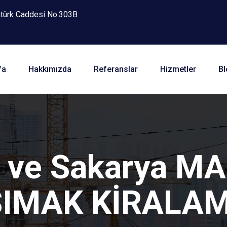
atürk Caddesi No:303B
fa
Hakkımızda
Referanslar
Hizmetler
Bl
i ve Sakarya 
SIMAK KİRALA