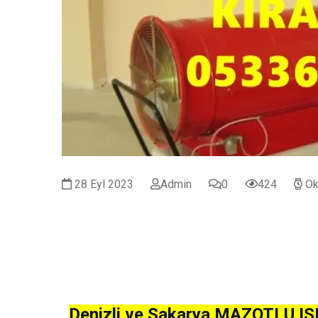
28 Eyl 2023
Admin
0
424
Ok
Denizli ve Sakarya MAZOTLU 