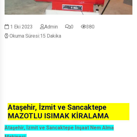
1 Eki 2023
Admin
0
380
Okuma Süresi:15 Dakika
Ataşehir, İzmit ve Sancaktepe
MAZOTLU ISIMAK KİRALAMA
Ataşehir, İzmit ve Sancaktepe İnşaat Nem Alma
Makinesi,